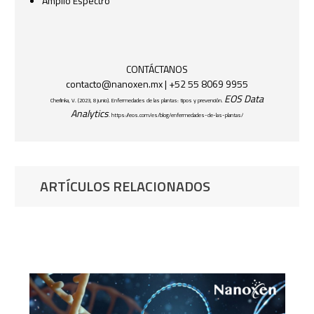
Amplio Espectro
CONTÁCTANOS
contacto@nanoxen.mx
| +52 55 8069 9955
EOS Data
Cherlinka, V. (2023, 8 junio). Enfermedades de las plantas: tipos y prevención.
Analytics
. https://eos.com/es/blog/enfermedades-de-las-plantas/
ARTÍCULOS RELACIONADOS