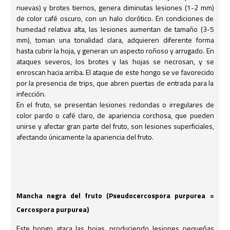
nuevas) y brotes tiernos, genera diminutas lesiones (1-2 mm)
de color café oscuro, con un halo clorótico. En condiciones de
humedad relativa alta, las lesiones aumentan de tamaño (3-5
mm), toman una tonalidad clara, adquieren diferente forma
hasta cubrir la hoja, y generan un aspecto roñoso y arrugado. En
ataques severos, los brotes y las hojas se necrosan, y se
enroscan hacia arriba. El ataque de este hongo se ve favorecido
por la presencia de trips, que abren puertas de entrada para la
infección.
En el fruto, se presentan lesiones redondas o irregulares de
color pardo o café claro, de apariencia corchosa, que pueden
unirse y afectar gran parte del fruto, son lesiones superficiales,
afectando únicamente la apariencia del fruto.
Mancha negra del fruto (Pseudocercospora purpurea =
Cercospora purpurea)
Este hongo ataca las hojas, produciendo lesiones pequeñas