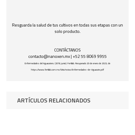
Resguarda la salud de tus cultivos en todas sus etapas con un
solo producto.
CONTÁCTANOS
contacto@nanoxen.mx
| +52 55 8069 9955
Enfermedades del Aguacatero. (2018, junio). Fertilab. Recuperado 20 de enero de 2023, de
https://www.fertilab.com.mx/Sitio/notas/Enfermedades-de-Aguacate.pdf
ARTÍCULOS RELACIONADOS