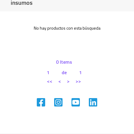
insumos
No hay productos con esta búsqueda
0 Items
1
de
1
<<
<
>
>>