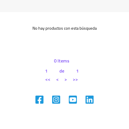
No hay productos con esta búsqueda
0 Items
1
de
1
<<
<
>
>>